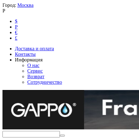
Город:
Москва
Р
$
Р
€
£
Доставка и оплата
Контакты
Информация
О нас
Сервис
Возврат
Сотрудничество