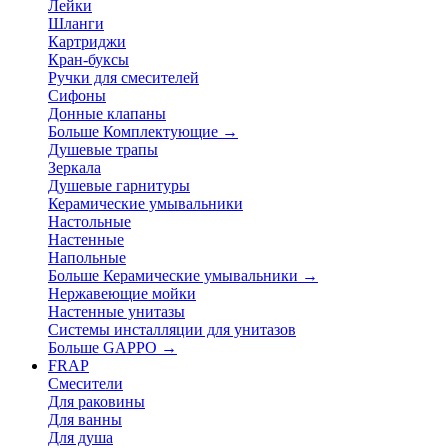
Лейки
Шланги
Картриджи
Кран-буксы
Ручки для смесителей
Сифоны
Донные клапаны
Больше Комплектующие
→
Душевые трапы
Зеркала
Душевые гарнитуры
Керамические умывальники
Настольные
Настенные
Напольные
Больше Керамические умывальники
→
Нержавеющие мойки
Настенные унитазы
Системы инсталляции для унитазов
Больше GAPPO
→
FRAP
Смесители
Для раковины
Для ванны
Для душа