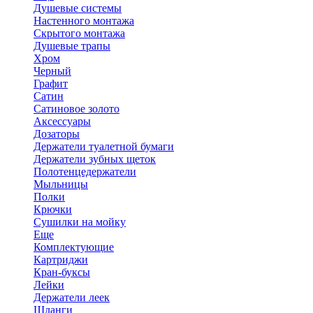
Душевые системы
Настенного монтажа
Скрытого монтажа
Душевые трапы
Хром
Черный
Графит
Сатин
Сатиновое золото
Аксессуары
Дозаторы
Держатели туалетной бумаги
Держатели зубных щеток
Полотенцедержатели
Мыльницы
Полки
Крючки
Сушилки на мойку
Еще
Комплектующие
Картриджи
Кран-буксы
Лейки
Держатели леек
Шланги