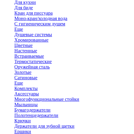
Для кухни
Для биде
Кран для писсуара
Моно-кран/холодная вода
С гигиеническим душем
Еще
Душевые системы
Хромированные
Цветные
Настенные
Встраиваемые
Термостатические
Оружейная сталь
Золотые
Сатиновые
Еще
Комплекты
Аксессуары
Многофункциональные стойки
Мыльницы
Бумагодержатели
Полотенцедержатели
Крючки
Держатели для зубной щетки
Ершики