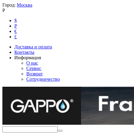
Город:
Москва
Р
$
Р
€
£
Доставка и оплата
Контакты
Информация
О нас
Сервис
Возврат
Сотрудничество