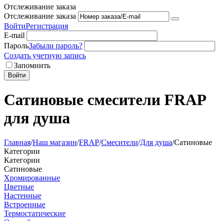
Отслеживание заказа
Отслеживание заказа
Войти
Регистрация
E-mail
Пароль
Забыли пароль?
Создать учетную запись
Запомнить
Войти
Сатиновые смесители FRAP
для душа
Главная
/
Наш магазин
/
FRAP
/
Смесители
/
Для душа
/
Сатиновые
Категории
Категории
Сатиновые
Хромированные
Цветные
Настенные
Встроенные
Термостатические