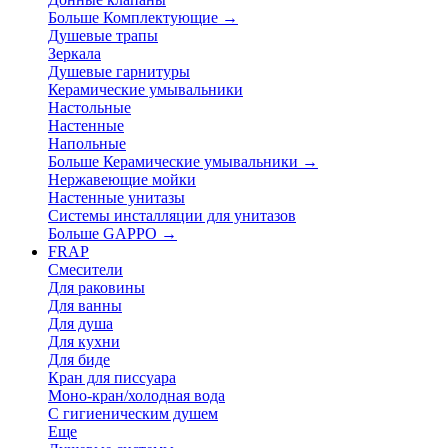
Больше Комплектующие
→
Душевые трапы
Зеркала
Душевые гарнитуры
Керамические умывальники
Настольные
Настенные
Напольные
Больше Керамические умывальники
→
Нержавеющие мойки
Настенные унитазы
Системы инсталляции для унитазов
Больше GAPPO
→
FRAP
Смесители
Для раковины
Для ванны
Для душа
Для кухни
Для биде
Кран для писсуара
Моно-кран/холодная вода
С гигиеническим душем
Еще