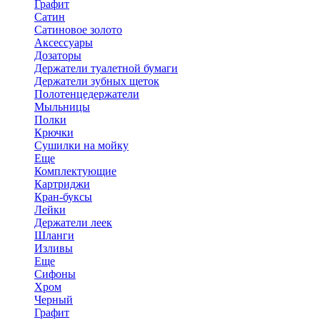
Графит
Сатин
Сатиновое золото
Аксессуары
Дозаторы
Держатели туалетной бумаги
Держатели зубных щеток
Полотенцедержатели
Мыльницы
Полки
Крючки
Сушилки на мойку
Еще
Комплектующие
Картриджи
Кран-буксы
Лейки
Держатели леек
Шланги
Изливы
Еще
Сифоны
Хром
Черный
Графит