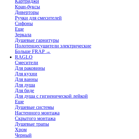
Картриджи
Кран-буксы
Диверторы
Ручки для смесителей
Сифоны
Еще
Зеркала
Душевые гарнитуры
Полотенцесушители электрические
Больше FRAP
→
RAGLO
Смесители
Для раковины
Для кухни
Для ванны
Для душа
Для биде
Для душа с гигиенической лейкой
Еще
Душевые системы
Настенного монтажа
Скрытого монтажа
Душевые трапы
Хром
Черный