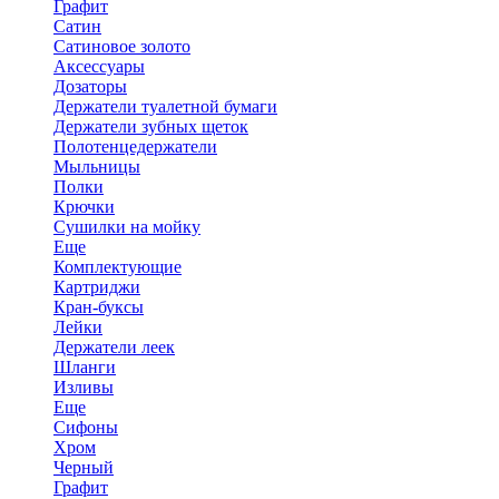
Графит
Сатин
Сатиновое золото
Аксессуары
Дозаторы
Держатели туалетной бумаги
Держатели зубных щеток
Полотенцедержатели
Мыльницы
Полки
Крючки
Сушилки на мойку
Еще
Комплектующие
Картриджи
Кран-буксы
Лейки
Держатели леек
Шланги
Изливы
Еще
Сифоны
Хром
Черный
Графит