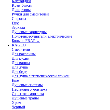
Картриджи
Кран-буксы
Диверторы
Ручки для смесителей
Сифоны
Еще
Зеркала
Душевые гарнитуры
Полотенцесушители электрические
Больше FRAP
→
RAGLO
Смесители
Для раковины
Для кухни
Для ванны
Для душа
Для биде
Для душа с гигиенической лейкой
Еще
Душевые системы
Настенного монтажа
Скрытого монтажа
Душевые трапы
Хром
Черный