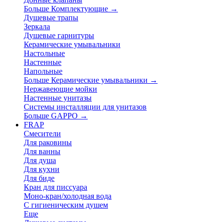
Больше Комплектующие
→
Душевые трапы
Зеркала
Душевые гарнитуры
Керамические умывальники
Настольные
Настенные
Напольные
Больше Керамические умывальники
→
Нержавеющие мойки
Настенные унитазы
Системы инсталляции для унитазов
Больше GAPPO
→
FRAP
Смесители
Для раковины
Для ванны
Для душа
Для кухни
Для биде
Кран для писсуара
Моно-кран/холодная вода
С гигиеническим душем
Еще