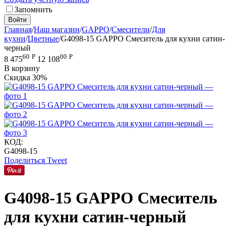
Запомнить
Войти
Главная
/
Наш магазин
/
GAPPO
/
Смесители
/
Для
кухни
/
Цветные
/
G4098-15 GAPPO Смеситель для кухни сатин-
черный
60
Р
00
Р
8 475
12 108
В корзину
Скидка
30%
КОД:
G4098-15
Поделиться
Tweet
G4098-15 GAPPO Смеситель
для кухни сатин-черный