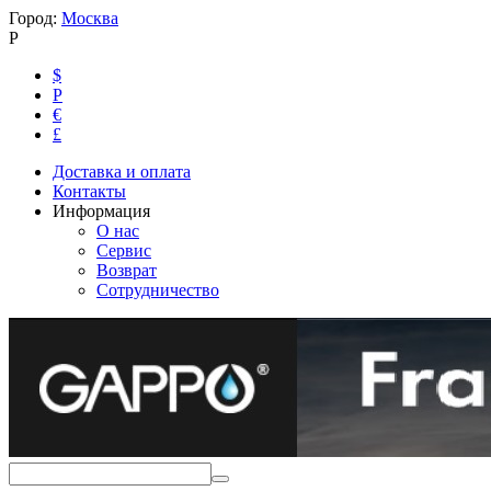
Город:
Москва
Р
$
Р
€
£
Доставка и оплата
Контакты
Информация
О нас
Сервис
Возврат
Сотрудничество