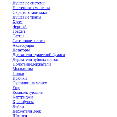
Душевые системы
Настенного монтажа
Скрытого монтажа
Душевые трапы
Хром
Черный
Графит
Сатин
Сатиновое золото
Аксессуары
Дозаторы
Держатели туалетной бумаги
Держатели зубных щеток
Полотенцедержатели
Мыльницы
Полки
Крючки
Сушилки на мойку
Еще
Комплектующие
Картриджи
Кран-буксы
Лейки
Держатели леек
Шланги