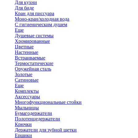
Для кухни
Для биде
Кран для писсуара
Моно-кран/холодная вода
С гигиеническим душем
Еще
Душевые системы
Хромированные
Цветные
Настенные
Встраиваемые
Термостатические
Оружейная сталь
Золотые
Сатиновые
Еще
Комплекты
Аксессуары
Многофункциональные стойки
Мыльницы
Бумагодержатели
Полотенцедержатели
Крючки
Держатели для зубной щетки
Ершики