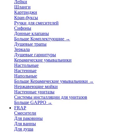
Лейки
Шланги
Картриджи
Кран-буксы
Ручки для смесителей
Сифоны
Донные клапаны
Больше Комплектующие
→
Душевые трапы
Зеркала
Душевые гарнитуры
Керамические умывальники
Настольные
Настенные
Напольные
Больше Керамические умывальники
→
Нержавеющие мойки
Настенные унитазы
Системы инсталляции для унитазов
Больше GAPPO
→
FRAP
Смесители
Для раковины
Для ванны
Для душа