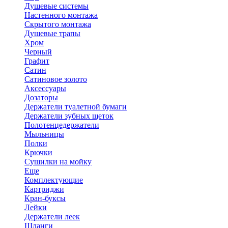
Душевые системы
Настенного монтажа
Скрытого монтажа
Душевые трапы
Хром
Черный
Графит
Сатин
Сатиновое золото
Аксессуары
Дозаторы
Держатели туалетной бумаги
Держатели зубных щеток
Полотенцедержатели
Мыльницы
Полки
Крючки
Сушилки на мойку
Еще
Комплектующие
Картриджи
Кран-буксы
Лейки
Держатели леек
Шланги