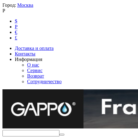
Город:
Москва
Р
$
Р
€
£
Доставка и оплата
Контакты
Информация
О нас
Сервис
Возврат
Сотрудничество