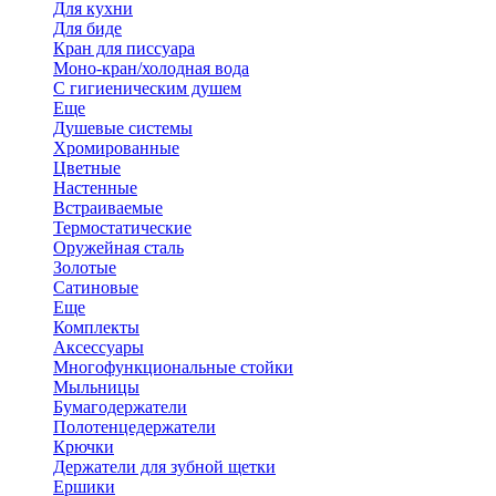
Для кухни
Для биде
Кран для писсуара
Моно-кран/холодная вода
С гигиеническим душем
Еще
Душевые системы
Хромированные
Цветные
Настенные
Встраиваемые
Термостатические
Оружейная сталь
Золотые
Сатиновые
Еще
Комплекты
Аксессуары
Многофункциональные стойки
Мыльницы
Бумагодержатели
Полотенцедержатели
Крючки
Держатели для зубной щетки
Ершики