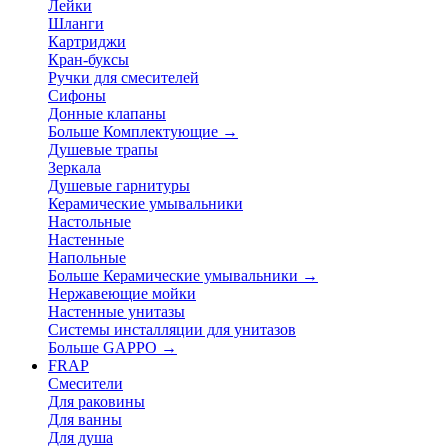
Лейки
Шланги
Картриджи
Кран-буксы
Ручки для смесителей
Сифоны
Донные клапаны
Больше Комплектующие
→
Душевые трапы
Зеркала
Душевые гарнитуры
Керамические умывальники
Настольные
Настенные
Напольные
Больше Керамические умывальники
→
Нержавеющие мойки
Настенные унитазы
Системы инсталляции для унитазов
Больше GAPPO
→
FRAP
Смесители
Для раковины
Для ванны
Для душа