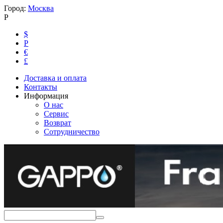
Город:
Москва
Р
$
Р
€
£
Доставка и оплата
Контакты
Информация
О нас
Сервис
Возврат
Сотрудничество