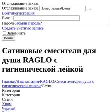
Отслеживание заказа
Отслеживание заказа
Войти
Регистрация
E-mail
Пароль
Забыли пароль?
Создать учетную запись
Запомнить
Войти
Сатиновые смесители для
душа RAGLO с
гигиенической лейкой
Главная
/
Наш магазин
/
RAGLO
/
Смесители
/
Для душа с
гигиенической лейкой
/
Сатин
Категории
Категории
Сатин
Хром
Черный