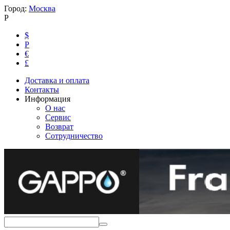
Город:
Москва
Р
$
Р
€
£
Доставка и оплата
Контакты
Информация
О нас
Сервис
Возврат
Сотрудничество