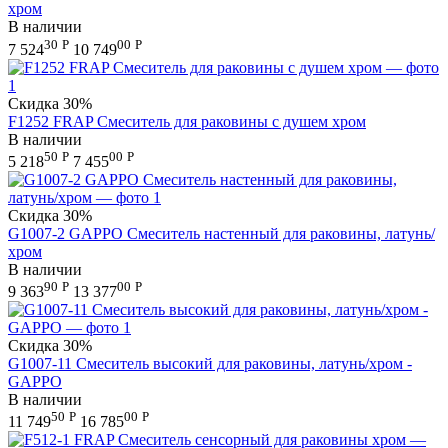
хром
В наличии
30
Р
00
Р
7 524
10 749
Скидка
30%
F1252 FRAP Смеситель для раковины с душем хром
В наличии
50
Р
00
Р
5 218
7 455
Скидка
30%
G1007-2 GAPPO Смеситель настенный для раковины, латунь/
хром
В наличии
90
Р
00
Р
9 363
13 377
Скидка
30%
G1007-11 Смеситель высокий для раковины, латунь/хром -
GAPPO
В наличии
50
Р
00
Р
11 749
16 785