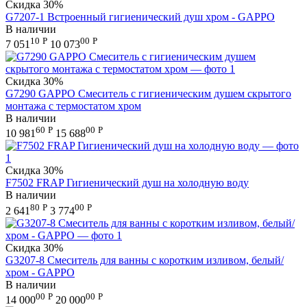
Скидка
30%
G7207-1 Встроенный гигиенический душ хром - GAPPO
В наличии
10
Р
00
Р
7 051
10 073
Скидка
30%
G7290 GAPPO Смеситель с гигиеническим душем скрытого
монтажа с термостатом хром
В наличии
60
Р
00
Р
10 981
15 688
Скидка
30%
F7502 FRAP Гигиенический душ на холодную воду
В наличии
80
Р
00
Р
2 641
3 774
Скидка
30%
G3207-8 Смеситель для ванны с коротким изливом, белый/
хром - GAPPO
В наличии
00
Р
00
Р
14 000
20 000