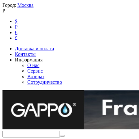
Город:
Москва
Р
$
Р
€
£
Доставка и оплата
Контакты
Информация
О нас
Сервис
Возврат
Сотрудничество