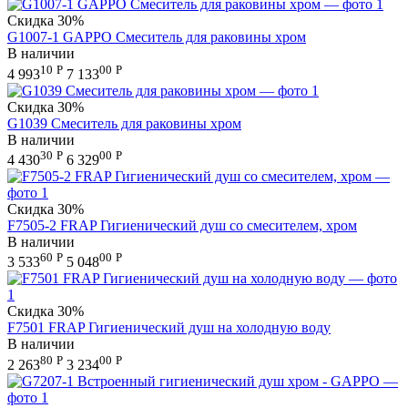
Скидка
30%
G1007-1 GAPPO Смеситель для раковины хром
В наличии
10
Р
00
Р
4 993
7 133
Скидка
30%
G1039 Смеситель для раковины хром
В наличии
30
Р
00
Р
4 430
6 329
Скидка
30%
F7505-2 FRAP Гигиенический душ со смесителем, хром
В наличии
60
Р
00
Р
3 533
5 048
Скидка
30%
F7501 FRAP Гигиенический душ на холодную воду
В наличии
80
Р
00
Р
2 263
3 234