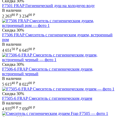
Скидка
30%
F7501 FRAP Гигиенический душ на холодную воду
В наличии
80
Р
00
Р
2 263
3 234
Скидка
30%
F7506 FRAP Смеситель с гигиеническим душем, встроенный
ром
В наличии
50
Р
00
Р
4 651
6 645
Скидка
30%
F7506-6 FRAP Смеситель с гигиеническим душем,
встроенный черный
В наличии
40
Р
00
Р
5 615
8 022
Скидка
30%
F7505-6 FRAP Смеситель с гигиеническим душем
В наличии
00
Р
00
Р
4 935
7 050