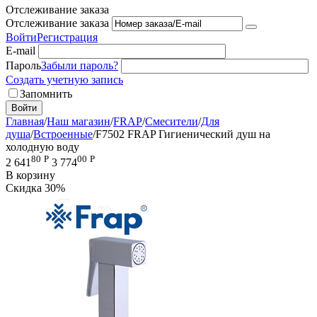
Отслеживание заказа
Отслеживание заказа
Войти
Регистрация
E-mail
Пароль
Забыли пароль?
Создать учетную запись
Запомнить
Войти
Главная
/
Наш магазин
/
FRAP
/
Смесители
/
Для
душа
/
Встроенные
/
F7502 FRAP Гигиенический душ на
холодную воду
80
Р
00
Р
2 641
3 774
В корзину
Скидка
30%