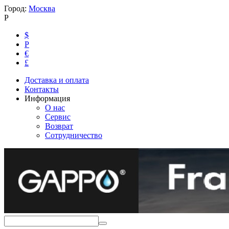
Город:
Москва
Р
$
Р
€
£
Доставка и оплата
Контакты
Информация
О нас
Сервис
Возврат
Сотрудничество