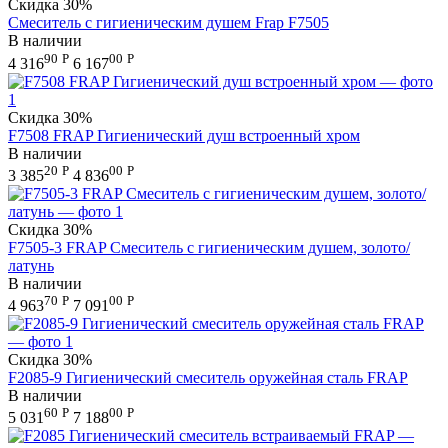
Скидка
30%
Смеситель с гигиеническим душем Frap F7505
В наличии
90
Р
00
Р
4 316
6 167
Скидка
30%
F7508 FRAP Гигиенический душ встроенный хром
В наличии
20
Р
00
Р
3 385
4 836
Скидка
30%
F7505-3 FRAP Смеситель с гигиеническим душем, золото/
латунь
В наличии
70
Р
00
Р
4 963
7 091
Скидка
30%
F2085-9 Гигиенический смеситель оружейная сталь FRAP
В наличии
60
Р
00
Р
5 031
7 188