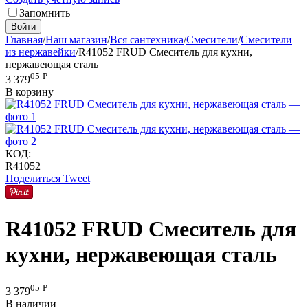
Запомнить
Войти
Главная
/
Наш магазин
/
Вся сантехника
/
Смесители
/
Смесители
из нержавейки
/
R41052 FRUD Смеситель для кухни,
нержавеющая сталь
05
Р
3 379
В корзину
КОД:
R41052
Поделиться
Tweet
R41052 FRUD Смеситель для
кухни, нержавеющая сталь
05
Р
3 379
В наличии