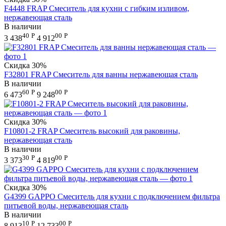
F4448 FRAP Смеситель для кухни с гибким изливом,
нержавеющая сталь
В наличии
40
Р
00
Р
3 438
4 912
Скидка
30%
F32801 FRAP Смеситель для ванны нержавеющая сталь
В наличии
60
Р
00
Р
6 473
9 248
Скидка
30%
F10801-2 FRAP Смеситель высокий для раковины,
нержавеющая сталь
В наличии
30
Р
00
Р
3 373
4 819
Скидка
30%
G4399 GAPPO Смеситель для кухни с подключением фильтра
питьевой воды, нержавеющая сталь
В наличии
10
Р
00
Р
8 913
12 733