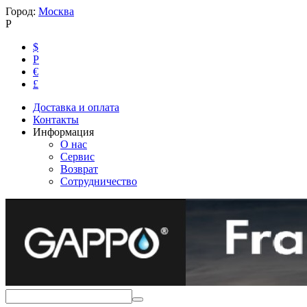
Город:
Москва
Р
$
Р
€
£
Доставка и оплата
Контакты
Информация
О нас
Сервис
Возврат
Сотрудничество