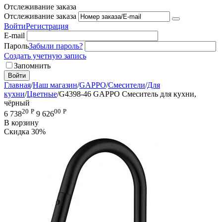
Отслеживание заказа
Отслеживание заказа
Войти
Регистрация
E-mail
Пароль
Забыли пароль?
Создать учетную запись
Запомнить
Войти
Главная
/
Наш магазин
/
GAPPO
/
Смесители
/
Для
кухни
/
Цветные
/
G4398-46 GAPPO Смеситель для кухни,
чёрный
20
Р
00
Р
6 738
9 626
В корзину
Скидка
30%