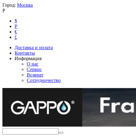
Город:
Москва
Р
$
Р
€
£
Доставка и оплата
Контакты
Информация
О нас
Сервис
Возврат
Сотрудничество