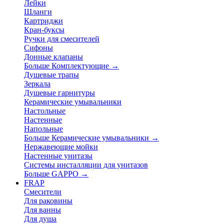
Лейки
Шланги
Картриджи
Кран-буксы
Ручки для смесителей
Сифоны
Донные клапаны
Больше Комплектующие
→
Душевые трапы
Зеркала
Душевые гарнитуры
Керамические умывальники
Настольные
Настенные
Напольные
Больше Керамические умывальники
→
Нержавеющие мойки
Настенные унитазы
Системы инсталляции для унитазов
Больше GAPPO
→
FRAP
Смесители
Для раковины
Для ванны
Для душа