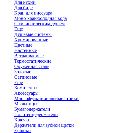
Для кухни
Для биде
Кран для писсуара
Моно-кран/холодная вода
С гигиеническим душем
Еще
Душевые системы
Хромированные
Цветные
Настенные
Встраиваемые
Термостатические
Оружейная сталь
Золотые
Сатиновые
Еще
Комплекты
Аксессуары
Многофункциональные стойки
Мыльницы
Бумагодержатели
Полотенцедержатели
Крючки
Держатели для зубной щетки
Ершики