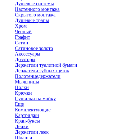
Душевые системы
Настенного монтажа
Скрытого монтажа
Душевые трапы
Хром
Черный
Графит
Сатин
Сатиновое золото
Аксессуары
Дозаторы
Держатели туалетной бумаги
Держатели зубных щеток
Полотенцедержатели
Мыльницы
Полки
Крючки
Сушилки на мойку
Еще
Комплектующие
Картриджи
Кран-буксы
Лейки
Держатели леек
Шланги