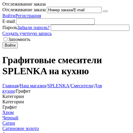
Отслеживание заказа
Отслеживание заказа
Войти
Регистрация
E-mail
Пароль
Забыли пароль?
Создать учетную запись
Запомнить
Войти
Графитовые смесители
SPLENKA на кухню
Главная
/
Наш магазин
/
SPLENKA
/
Смесители
/
Для
кухни
/
Графит
Категории
Категории
Графит
Хром
Черный
Сатин
Сатиновое золото