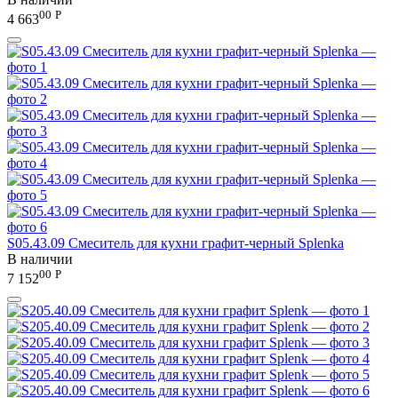
00
Р
4 663
S05.43.09 Смеситель для кухни графит-черный Splenka
В наличии
00
Р
7 152