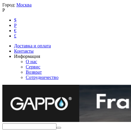
Город:
Москва
Р
$
Р
€
£
Доставка и оплата
Контакты
Информация
О нас
Сервис
Возврат
Сотрудничество