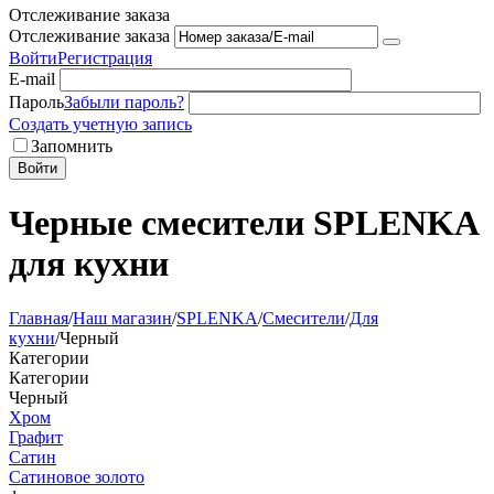
Отслеживание заказа
Отслеживание заказа
Войти
Регистрация
E-mail
Пароль
Забыли пароль?
Создать учетную запись
Запомнить
Войти
Черные смесители SPLENKA
для кухни
Главная
/
Наш магазин
/
SPLENKA
/
Смесители
/
Для
кухни
/
Черный
Категории
Категории
Черный
Хром
Графит
Сатин
Сатиновое золото