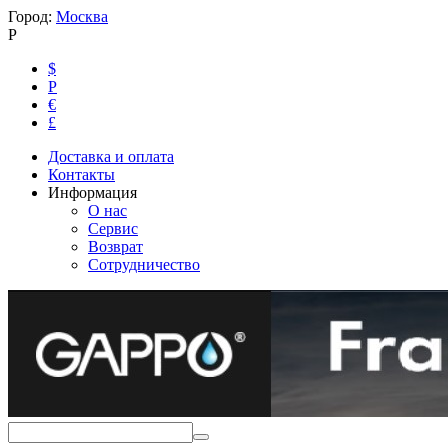
Город:
Москва
Р
$
Р
€
£
Доставка и оплата
Контакты
Информация
О нас
Сервис
Возврат
Сотрудничество