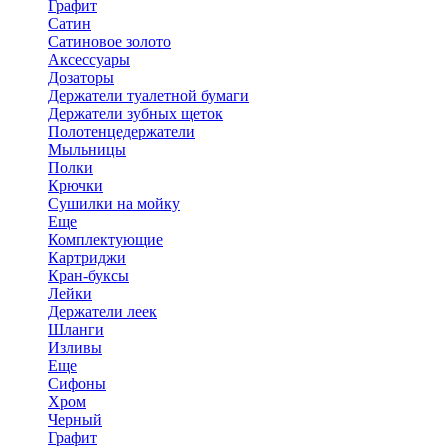
Графит
Сатин
Сатиновое золото
Аксессуары
Дозаторы
Держатели туалетной бумаги
Держатели зубных щеток
Полотенцедержатели
Мыльницы
Полки
Крючки
Сушилки на мойку
Еще
Комплектующие
Картриджи
Кран-буксы
Лейки
Держатели леек
Шланги
Изливы
Еще
Сифоны
Хром
Черный
Графит