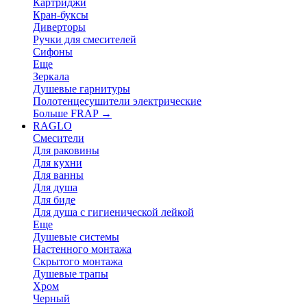
Картриджи
Кран-буксы
Диверторы
Ручки для смесителей
Сифоны
Еще
Зеркала
Душевые гарнитуры
Полотенцесушители электрические
Больше FRAP
→
RAGLO
Смесители
Для раковины
Для кухни
Для ванны
Для душа
Для биде
Для душа с гигиенической лейкой
Еще
Душевые системы
Настенного монтажа
Скрытого монтажа
Душевые трапы
Хром
Черный