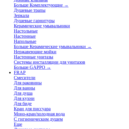
Больше Комплектующие
→
Душевые трапы
Зеркала
Душевые гарнитуры
Керамические умывальники
Настольные
Настенные
Напольные
Больше Керамические умывальники
→
Нержавеющие мойки
Настенные унитазы
Системы инсталляции для унитазов
Больше GAPPO
→
FRAP
Смесители
Для раковины
Для ванны
Для душа
Для кухни
Для биде
Кран для писсуара
Моно-кран/холодная вода
С гигиеническим душем
Еще