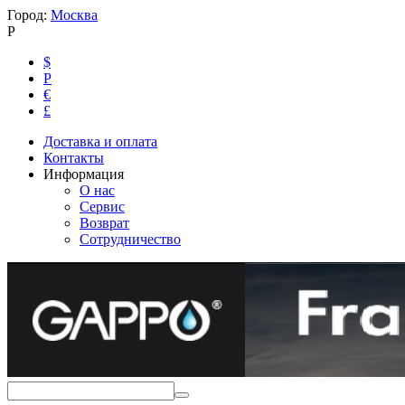
Город:
Москва
Р
$
Р
€
£
Доставка и оплата
Контакты
Информация
О нас
Сервис
Возврат
Сотрудничество