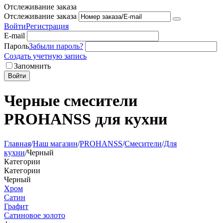
Отслеживание заказа
Отслеживание заказа
Войти
Регистрация
E-mail
Пароль
Забыли пароль?
Создать учетную запись
Запомнить
Войти
Черные смесители
PROHANSS для кухни
Главная
/
Наш магазин
/
PROHANSS
/
Смесители
/
Для
кухни
/
Черный
Категории
Категории
Черный
Хром
Сатин
Графит
Сатиновое золото