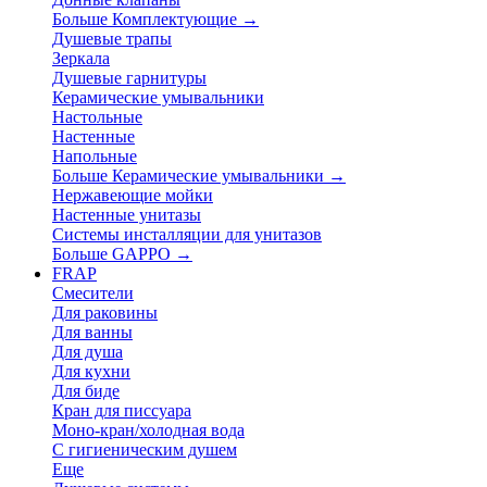
Больше Комплектующие
→
Душевые трапы
Зеркала
Душевые гарнитуры
Керамические умывальники
Настольные
Настенные
Напольные
Больше Керамические умывальники
→
Нержавеющие мойки
Настенные унитазы
Системы инсталляции для унитазов
Больше GAPPO
→
FRAP
Смесители
Для раковины
Для ванны
Для душа
Для кухни
Для биде
Кран для писсуара
Моно-кран/холодная вода
С гигиеническим душем
Еще