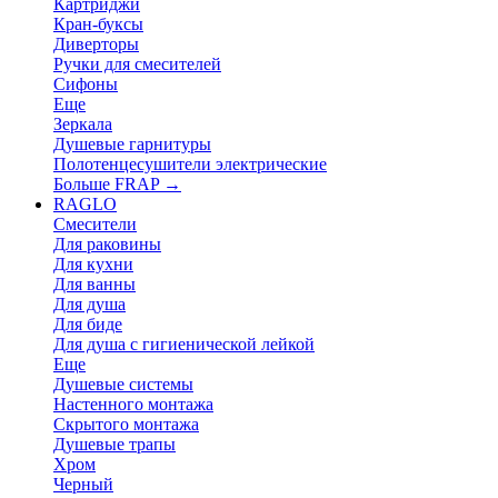
Картриджи
Кран-буксы
Диверторы
Ручки для смесителей
Сифоны
Еще
Зеркала
Душевые гарнитуры
Полотенцесушители электрические
Больше FRAP
→
RAGLO
Смесители
Для раковины
Для кухни
Для ванны
Для душа
Для биде
Для душа с гигиенической лейкой
Еще
Душевые системы
Настенного монтажа
Скрытого монтажа
Душевые трапы
Хром
Черный