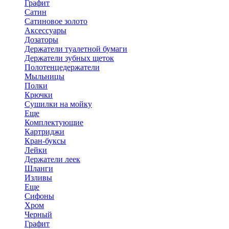
Графит
Сатин
Сатиновое золото
Аксессуары
Дозаторы
Держатели туалетной бумаги
Держатели зубных щеток
Полотенцедержатели
Мыльницы
Полки
Крючки
Сушилки на мойку
Еще
Комплектующие
Картриджи
Кран-буксы
Лейки
Держатели леек
Шланги
Изливы
Еще
Сифоны
Хром
Черный
Графит