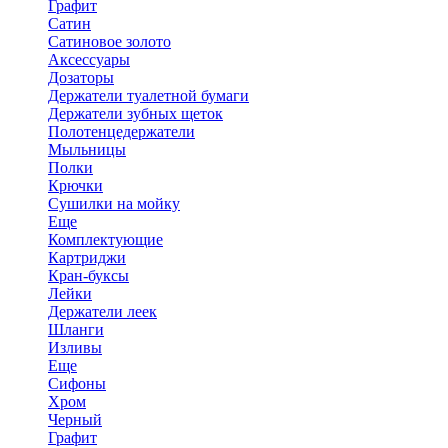
Графит
Сатин
Сатиновое золото
Аксессуары
Дозаторы
Держатели туалетной бумаги
Держатели зубных щеток
Полотенцедержатели
Мыльницы
Полки
Крючки
Сушилки на мойку
Еще
Комплектующие
Картриджи
Кран-буксы
Лейки
Держатели леек
Шланги
Изливы
Еще
Сифоны
Хром
Черный
Графит