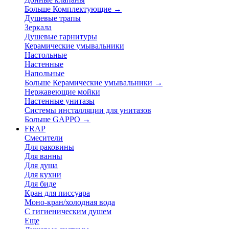
Больше Комплектующие
→
Душевые трапы
Зеркала
Душевые гарнитуры
Керамические умывальники
Настольные
Настенные
Напольные
Больше Керамические умывальники
→
Нержавеющие мойки
Настенные унитазы
Системы инсталляции для унитазов
Больше GAPPO
→
FRAP
Смесители
Для раковины
Для ванны
Для душа
Для кухни
Для биде
Кран для писсуара
Моно-кран/холодная вода
С гигиеническим душем
Еще