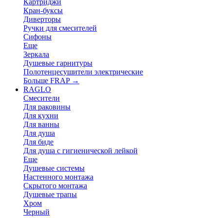
Картриджи
Кран-буксы
Диверторы
Ручки для смесителей
Сифоны
Еще
Зеркала
Душевые гарнитуры
Полотенцесушители электрические
Больше FRAP
→
RAGLO
Смесители
Для раковины
Для кухни
Для ванны
Для душа
Для биде
Для душа с гигиенической лейкой
Еще
Душевые системы
Настенного монтажа
Скрытого монтажа
Душевые трапы
Хром
Черный