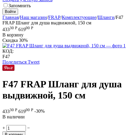
Запомнить
Войти
Главная
/
Наш магазин
/
FRAP
/
Комплектующие
/
Шланги
/
F47
FRAP Шланг для душа выдвижной, 150 см
30
Р
00
Р
433
619
В корзину
Скидка
30%
КОД:
F47
Поделиться
Tweet
F47 FRAP Шланг для душа
выдвижной, 150 см
30
Р
00
Р
433
619
-30%
В наличии
+
−
В корзину