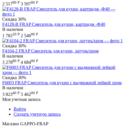
90
Р
00
Р
2 517
3 597
Скидка
30%
F4128-B FRAP Cмеситель для кухни, картридж -Ф40
В наличии
20
Р
00
Р
1 782
2 546
Скидка
30%
F4104-2 FRAP Смеситель для кухни, латунь/хром
В наличии
80
Р
00
Р
3 278
4 684
Скидка
30%
F6003 FRAP Смеситель для кухни с выдвижной лейкой хром
В наличии
40
Р
00
Р
3 823
5 462
Моя учетная запись
Войти
Создать учетную запись
Магазин GAPPO-FRAP