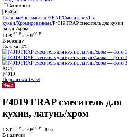
Запомнить
Войти
Главная
/
Наш магазин
/
FRAP
/
Смесители
/
Для
кухни
/
Хромированные
/
F4019 FRAP смеситель для кухни,
латунь/хром
60
Р
00
Р
1 895
2 708
В корзину
Скидка
30%
КОД:
F4019
Поделиться
Tweet
F4019 FRAP смеситель для
кухни, латунь/хром
60
Р
00
Р
1 895
2 708
-30%
В наличии