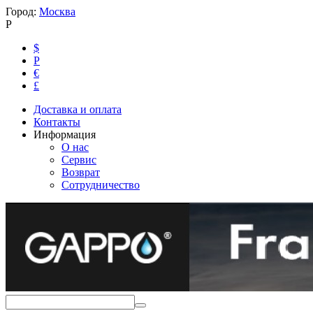
Город:
Москва
Р
$
Р
€
£
Доставка и оплата
Контакты
Информация
О нас
Сервис
Возврат
Сотрудничество