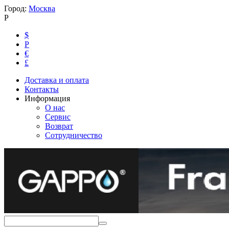
Город:
Москва
Р
$
Р
€
£
Доставка и оплата
Контакты
Информация
О нас
Сервис
Возврат
Сотрудничество