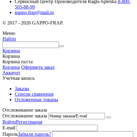
Сервисный Центр Производителя Raglo-Splenka
8-800-
505-88-99
gappo-frap@mail.ru
© 2017 - 2026 GAPPO-FRAP.
Меню
Найти
Корзина
Корзина
Корзина пуста
Корзина
Оформить заказ
Аккаунт
Учетная запись
Заказы
Список сравнения
Отложенные товары
Отслеживание заказа
Отслеживание заказа
Войти
Регистрация
E-mail
Пароль
Забыли пароль?