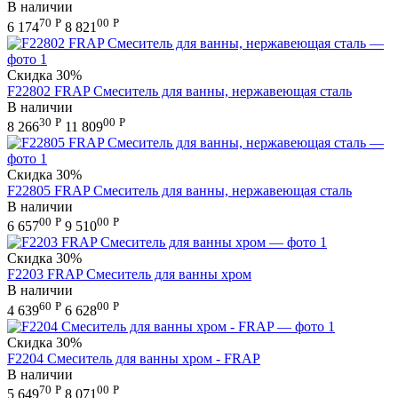
В наличии
70
Р
00
Р
6 174
8 821
Скидка
30%
F22802 FRAP Смеситель для ванны, нержавеющая сталь
В наличии
30
Р
00
Р
8 266
11 809
Скидка
30%
F22805 FRAP Смеситель для ванны, нержавеющая сталь
В наличии
00
Р
00
Р
6 657
9 510
Скидка
30%
F2203 FRAP Смеситель для ванны хром
В наличии
60
Р
00
Р
4 639
6 628
Скидка
30%
F2204 Смеситель для ванны хром - FRAP
В наличии
70
Р
00
Р
5 649
8 071