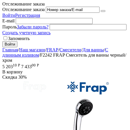
Отслеживание заказа
Отслеживание заказа
Войти
Регистрация
E-mail
Пароль
Забыли пароль?
Создать учетную запись
Запомнить
Войти
Главная
/
Наш магазин
/
FRAP
/
Смесители
/
Для ванны
/
С
длинным изливом
/
F2242 FRAP Смеситель для ванны черный/
хром
10
Р
00
Р
5 203
7 433
В корзину
Скидка
30%