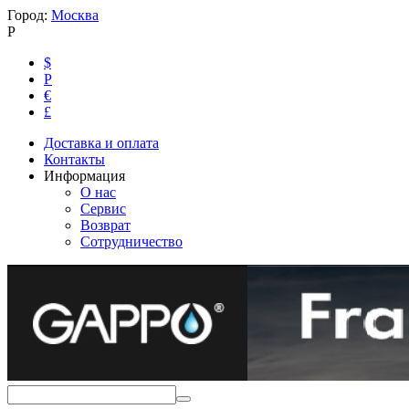
Город:
Москва
Р
$
Р
€
£
Доставка и оплата
Контакты
Информация
О нас
Сервис
Возврат
Сотрудничество