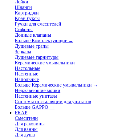
Лейки
Шланги
Картриджи
Кран-буксы
Ручки для смесителей
Сифоны
Донные клапаны
Больше Комплектующие
→
Душевые трапы
Зеркала
Душевые гарнитуры
Керамические умывальники
Настольные
Настенные
Напольные
Больше Керамические умывальники
→
Нержавеющие мойки
Настенные унитазы
Системы инсталляции для унитазов
Больше GAPPO
→
FRAP
Смесители
Для раковины
Для ванны
Для душа