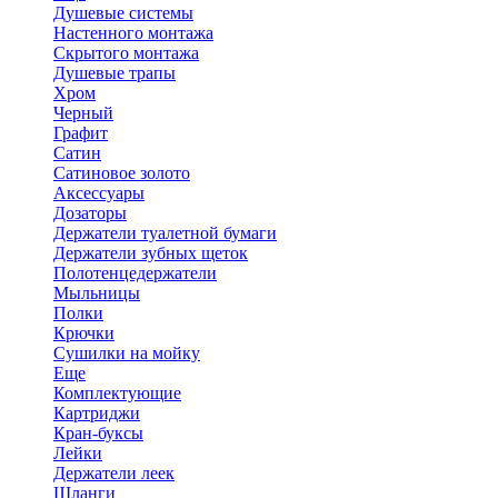
Душевые системы
Настенного монтажа
Скрытого монтажа
Душевые трапы
Хром
Черный
Графит
Сатин
Сатиновое золото
Аксессуары
Дозаторы
Держатели туалетной бумаги
Держатели зубных щеток
Полотенцедержатели
Мыльницы
Полки
Крючки
Сушилки на мойку
Еще
Комплектующие
Картриджи
Кран-буксы
Лейки
Держатели леек
Шланги