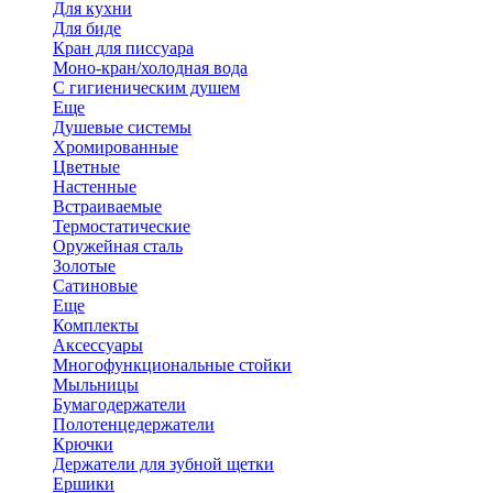
Для кухни
Для биде
Кран для писсуара
Моно-кран/холодная вода
С гигиеническим душем
Еще
Душевые системы
Хромированные
Цветные
Настенные
Встраиваемые
Термостатические
Оружейная сталь
Золотые
Сатиновые
Еще
Комплекты
Аксессуары
Многофункциональные стойки
Мыльницы
Бумагодержатели
Полотенцедержатели
Крючки
Держатели для зубной щетки
Ершики