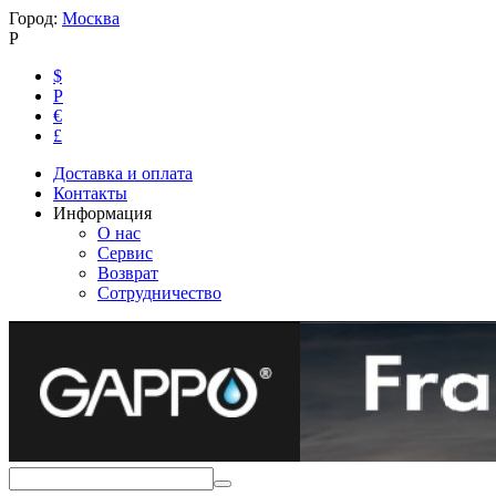
Город:
Москва
Р
$
Р
€
£
Доставка и оплата
Контакты
Информация
О нас
Сервис
Возврат
Сотрудничество