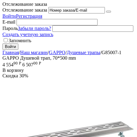
Отслеживание заказа
Отслеживание заказа
Войти
Регистрация
E-mail
Пароль
Забыли пароль?
Создать учетную запись
Запомнить
Войти
Главная
/
Наш магазин
/
GAPPO
/
Душевые трапы
/
G85007-1
GAPPO Душевой трап, 70*500 mm
90
Р
00
Р
4 554
6 507
В корзину
Скидка
30%