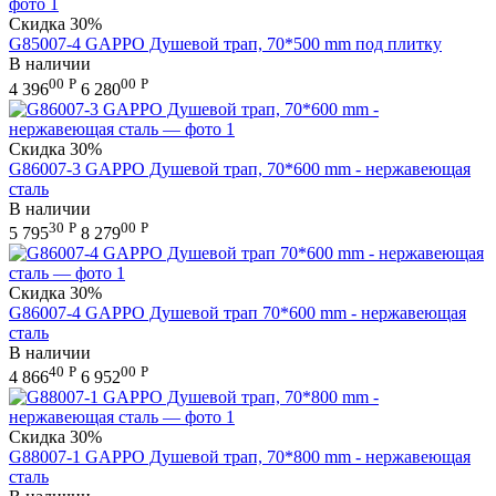
Скидка
30%
G85007-4 GAPPO Душевой трап, 70*500 mm под плитку
В наличии
00
Р
00
Р
4 396
6 280
Скидка
30%
G86007-3 GAPPO Душевой трап, 70*600 mm - нержавеющая
сталь
В наличии
30
Р
00
Р
5 795
8 279
Скидка
30%
G86007-4 GAPPO Душевой трап 70*600 mm - нержавеющая
сталь
В наличии
40
Р
00
Р
4 866
6 952
Скидка
30%
G88007-1 GAPPO Душевой трап, 70*800 mm - нержавеющая
сталь