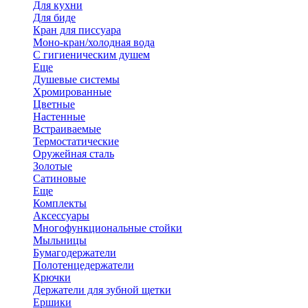
Для кухни
Для биде
Кран для писсуара
Моно-кран/холодная вода
С гигиеническим душем
Еще
Душевые системы
Хромированные
Цветные
Настенные
Встраиваемые
Термостатические
Оружейная сталь
Золотые
Сатиновые
Еще
Комплекты
Аксессуары
Многофункциональные стойки
Мыльницы
Бумагодержатели
Полотенцедержатели
Крючки
Держатели для зубной щетки
Ершики