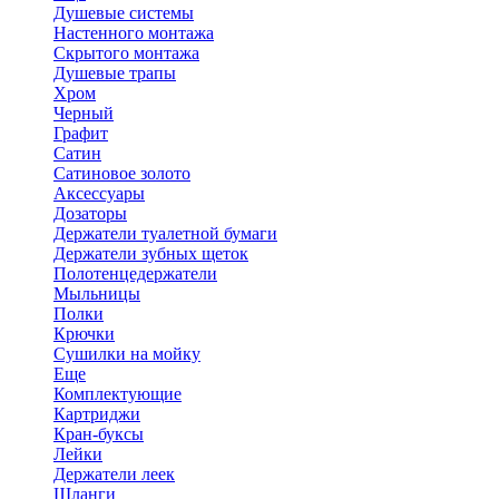
Душевые системы
Настенного монтажа
Скрытого монтажа
Душевые трапы
Хром
Черный
Графит
Сатин
Сатиновое золото
Аксессуары
Дозаторы
Держатели туалетной бумаги
Держатели зубных щеток
Полотенцедержатели
Мыльницы
Полки
Крючки
Сушилки на мойку
Еще
Комплектующие
Картриджи
Кран-буксы
Лейки
Держатели леек
Шланги