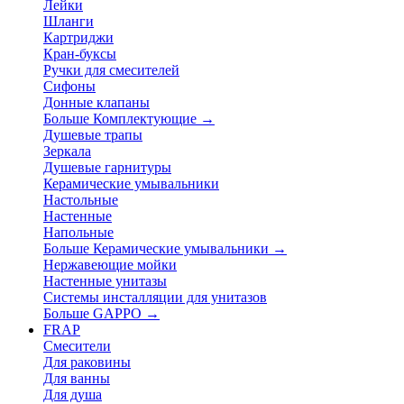
Лейки
Шланги
Картриджи
Кран-буксы
Ручки для смесителей
Сифоны
Донные клапаны
Больше Комплектующие
→
Душевые трапы
Зеркала
Душевые гарнитуры
Керамические умывальники
Настольные
Настенные
Напольные
Больше Керамические умывальники
→
Нержавеющие мойки
Настенные унитазы
Системы инсталляции для унитазов
Больше GAPPO
→
FRAP
Смесители
Для раковины
Для ванны
Для душа