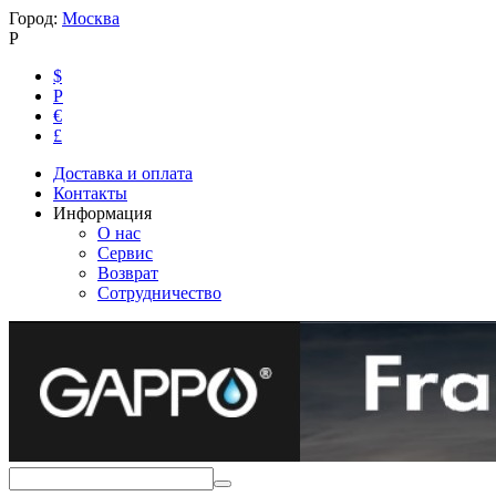
Город:
Москва
Р
$
Р
€
£
Доставка и оплата
Контакты
Информация
О нас
Сервис
Возврат
Сотрудничество