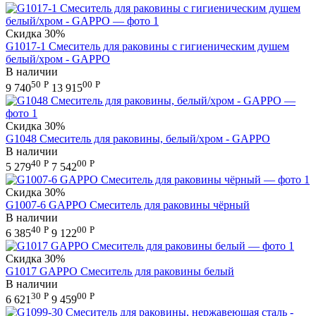
Скидка
30%
G1017-1 Смеситель для раковины с гигиеническим душем
белый/хром - GAPPO
В наличии
50
Р
00
Р
9 740
13 915
Скидка
30%
G1048 Смеситель для раковины, белый/хром - GAPPO
В наличии
40
Р
00
Р
5 279
7 542
Скидка
30%
G1007-6 GAPPO Смеситель для раковины чёрный
В наличии
40
Р
00
Р
6 385
9 122
Скидка
30%
G1017 GAPPO Смеситель для раковины белый
В наличии
30
Р
00
Р
6 621
9 459