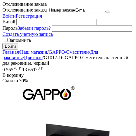
Отслеживание заказа
Отслеживание заказа
Войти
Регистрация
E-mail
Пароль
Забыли пароль?
Создать учетную запись
Запомнить
Войти
Главная
/
Наш магазин
/
GAPPO
/
Смесители
/
Для
раковины
/
Цветные
/
G1017-16 GAPPO Смеситель настенный
для раковины, черный
70
Р
00
Р
9 555
13 651
В корзину
Скидка
30%