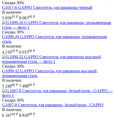
Скидка
30%
G1017-6 GAPPO Смеситель для раковины чёрный
В наличии
10
Р
00
Р
5 658
8 083
Скидка
30%
G1099-20 GAPPO Смеситель для раковины, нержавеющая
сталь
В наличии
50
Р
00
Р
4 210
6 015
Скидка
30%
G1099-32 GAPPO Смеситель для раковины высокий,
нержавеющая сталь
В наличии
60
Р
00
Р
5 248
7 498
Скидка
30%
G1007-8 Смеситель для раковины, белый/хром - GAPPO
В наличии
30
Р
00
Р
6 187
8 839