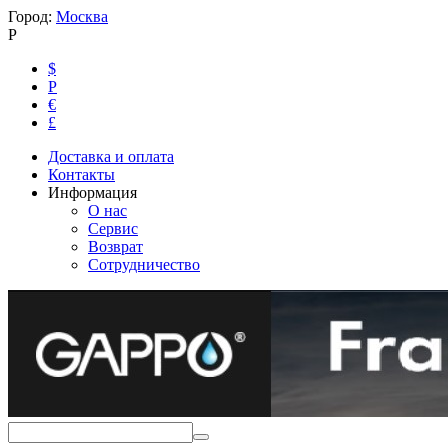
Город:
Москва
Р
$
Р
€
£
Доставка и оплата
Контакты
Информация
О нас
Сервис
Возврат
Сотрудничество