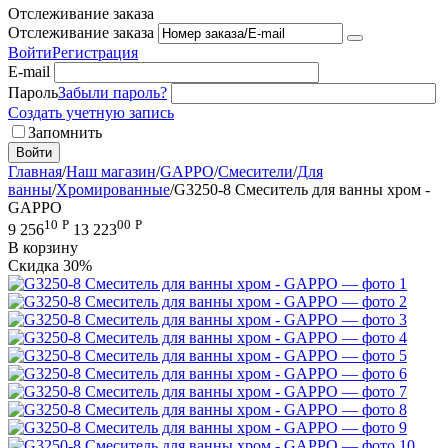
Отслеживание заказа
Отслеживание заказа
Войти
Регистрация
E-mail
Пароль
Забыли пароль?
Создать учетную запись
Запомнить
Войти
Главная
/
Наш магазин
/
GAPPO
/
Смесители
/
Для
ванны
/
Хромированные
/
G3250-8 Смеситель для ванны хром -
GAPPO
10
Р
00
Р
9 256
13 223
В корзину
Скидка
30%