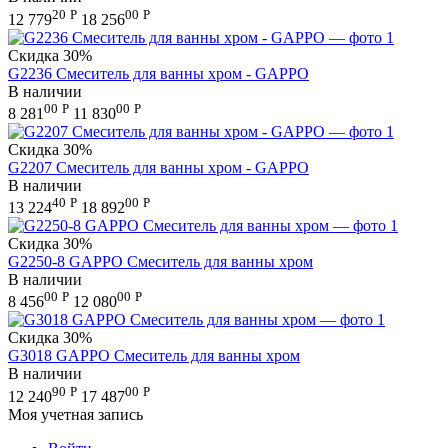
20
Р
00
Р
12 779
18 256
Скидка
30%
G2236 Смеситель для ванны хром - GAPPO
В наличии
00
Р
00
Р
8 281
11 830
Скидка
30%
G2207 Смеситель для ванны хром - GAPPO
В наличии
40
Р
00
Р
13 224
18 892
Скидка
30%
G2250-8 GAPPO Смеситель для ванны хром
В наличии
00
Р
00
Р
8 456
12 080
Скидка
30%
G3018 GAPPO Смеситель для ванны хром
В наличии
90
Р
00
Р
12 240
17 487
Моя учетная запись