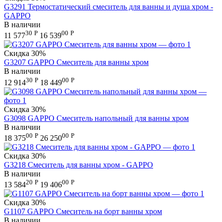
G3291 Термостатический смеситель для ванны и душа хром -
GAPPO
В наличии
30
Р
00
Р
11 577
16 539
Скидка
30%
G3207 GAPPO Смеситель для ванны хром
В наличии
30
Р
00
Р
12 914
18 449
Скидка
30%
G3098 GAPPO Смеситель напольный для ванны хром
В наличии
00
Р
00
Р
18 375
26 250
Скидка
30%
G3218 Смеситель для ванны хром - GAPPO
В наличии
20
Р
00
Р
13 584
19 406
Скидка
30%
G1107 GAPPO Смеситель на борт ванны хром
В наличии