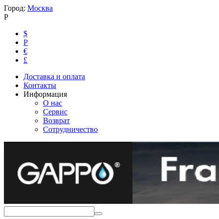
Город:
Москва
Р
$
Р
€
£
Доставка и оплата
Контакты
Информация
О нас
Сервис
Возврат
Сотрудничество