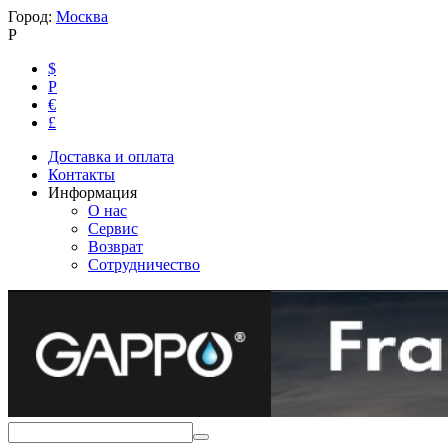
Город:
Москва
Р
$
Р
€
£
Доставка и оплата
Контакты
Информация
О нас
Сервис
Возврат
Сотрудничество