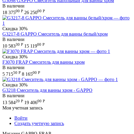
G3098 GAPPO Смеситель напольный для ванны хром
В наличии
00
Р
00
Р
18 375
26 250
Скидка
30%
G3217-8 GAPPO Смеситель для ванны белый/хром
В наличии
30
Р
00
Р
10 583
15 119
Скидка
30%
F3070 FRAP Смеситель для ванны хром
В наличии
50
Р
00
Р
5 715
8 165
Скидка
30%
G3218 Смеситель для ванны хром - GAPPO
В наличии
20
Р
00
Р
13 584
19 406
Моя учетная запись
Войти
Создать учетную запись
Магазин GAPPO-FRAP