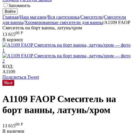
Запомнить
Войти
Главная
/
Наш магазин
/
Вся сантехника
/
Смесители
/
Смесители
для ванны
/
Хромированные смесители для ванны
/
A1109 FAOP
Смеситель на борт ванны, латунь/хром
00
Р
13 615
В корзину
КОД:
A1109
Поделиться
Tweet
A1109 FAOP Смеситель на
борт ванны, латунь/хром
00
Р
13 615
В наличии