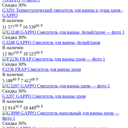
Скидка
30%
G3291 Термостатический смеситель для ванны и душа хром -
GAPPO
В наличии
30
Р
00
Р
11 577
16 539
Скидка
30%
G3248 GAPPO Смеситель для ванны, белый/хром
В наличии
50
Р
00
Р
12 967
18 525
Скидка
30%
F2236 FRAP Смеситель для ванны хром
В наличии
40
Р
00
Р
5 188
7 412
Скидка
30%
G3207 GAPPO Смеситель для ванны хром
В наличии
30
Р
00
Р
12 914
18 449
Скидка
30%