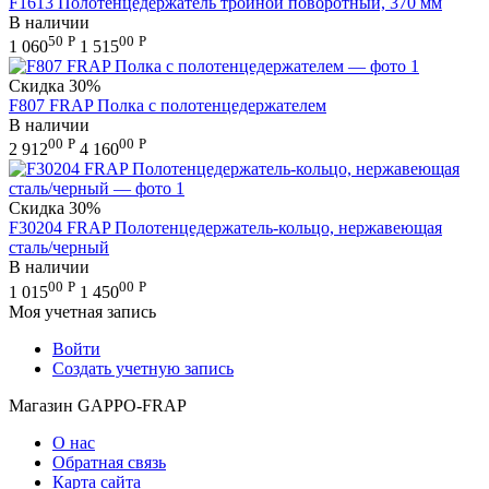
F1613 Полотенцедержатель тройной поворотный, 370 мм
В наличии
50
Р
00
Р
1 060
1 515
Скидка
30%
F807 FRAP Полка c полотенцедержателем
В наличии
00
Р
00
Р
2 912
4 160
Скидка
30%
F30204 FRAP Полотенцедержатель-кольцо, нержавеющая
сталь/черный
В наличии
00
Р
00
Р
1 015
1 450
Моя учетная запись
Войти
Создать учетную запись
Магазин GAPPO-FRAP
О нас
Обратная связь
Карта сайта