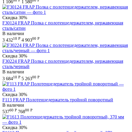
00
Р
00
Р
1 106
1 580
Скидка
30%
F30124 FRAP Полка с полотенцедержателем, нержавеющая
сталь/сатин
В наличии
10
Р
00
Р
3 432
4 903
Скидка
30%
F30224 FRAP Полка с полотенцедержателем, нержавеющая
сталь/черный
В наличии
10
Р
00
Р
3 684
5 263
Скидка
30%
F113 FRAP Полотенцедержатель тройной поворотный
В наличии
60
Р
00
Р
537
768
Скидка
30%