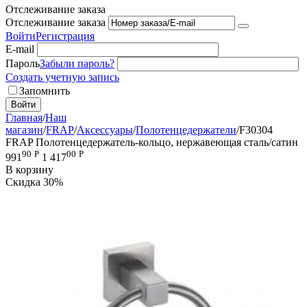
Отслеживание заказа
Отслеживание заказа
Войти
Регистрация
E-mail
Пароль
Забыли пароль?
Создать учетную запись
Запомнить
Войти
Главная
/
Наш
магазин
/
FRAP
/
Аксессуары
/
Полотенцедержатели
/
F30304
FRAP Полотенцедержатель-кольцо, нержавеющая сталь/сатин
90
Р
00
Р
991
1 417
В корзину
Скидка
30%