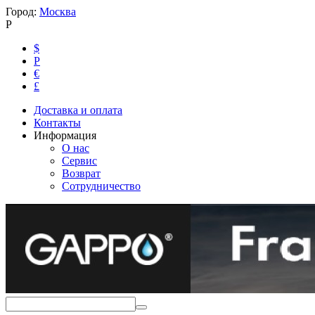
Город:
Москва
Р
$
Р
€
£
Доставка и оплата
Контакты
Информация
О нас
Сервис
Возврат
Сотрудничество