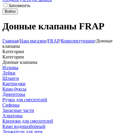
Запомнить
Войти
Донные клапаны FRAP
Главная
/
Наш магазин
/
FRAP
/
Комплектующие
/
Донные
клапаны
Категории
Категории
Донные клапаны
Изливы
Лейки
Шланги
Картриджи
Кран-буксы
Диверторы
Ручки для смесителей
Сифоны
Запасные части
Аэраторы
Крепежи для смесителей
Кран водоразборный
Держатели для леек