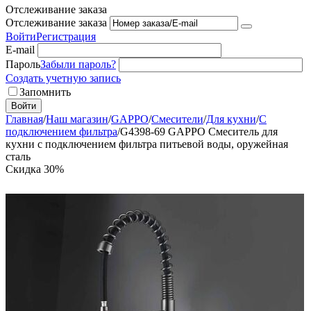
Отслеживание заказа
Отслеживание заказа
Войти
Регистрация
E-mail
Пароль
Забыли пароль?
Создать учетную запись
Запомнить
Войти
Главная
/
Наш магазин
/
GAPPO
/
Смесители
/
Для кухни
/
С
подключением фильтра
/
G4398-69 GAPPO Смеситель для
кухни с подключением фильтра питьевой воды, оружейная
сталь
Скидка
30%