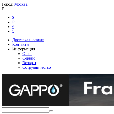
Город:
Москва
Р
$
Р
€
£
Доставка и оплата
Контакты
Информация
О нас
Сервис
Возврат
Сотрудничество