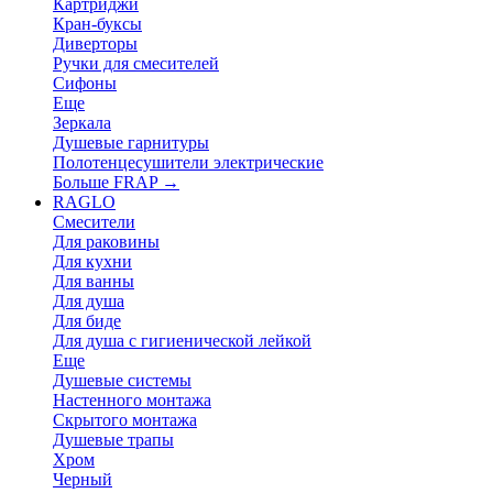
Картриджи
Кран-буксы
Диверторы
Ручки для смесителей
Сифоны
Еще
Зеркала
Душевые гарнитуры
Полотенцесушители электрические
Больше FRAP
→
RAGLO
Смесители
Для раковины
Для кухни
Для ванны
Для душа
Для биде
Для душа с гигиенической лейкой
Еще
Душевые системы
Настенного монтажа
Скрытого монтажа
Душевые трапы
Хром
Черный