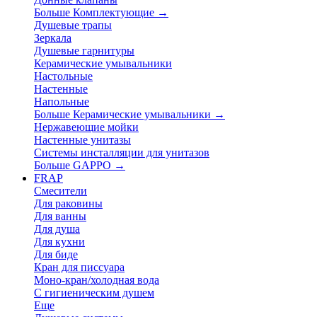
Больше Комплектующие
→
Душевые трапы
Зеркала
Душевые гарнитуры
Керамические умывальники
Настольные
Настенные
Напольные
Больше Керамические умывальники
→
Нержавеющие мойки
Настенные унитазы
Системы инсталляции для унитазов
Больше GAPPO
→
FRAP
Смесители
Для раковины
Для ванны
Для душа
Для кухни
Для биде
Кран для писсуара
Моно-кран/холодная вода
С гигиеническим душем
Еще