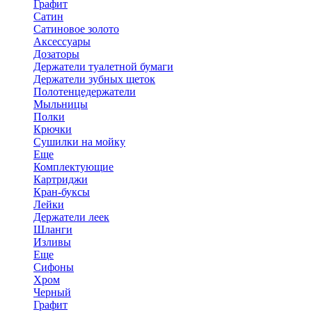
Графит
Сатин
Сатиновое золото
Аксессуары
Дозаторы
Держатели туалетной бумаги
Держатели зубных щеток
Полотенцедержатели
Мыльницы
Полки
Крючки
Сушилки на мойку
Еще
Комплектующие
Картриджи
Кран-буксы
Лейки
Держатели леек
Шланги
Изливы
Еще
Сифоны
Хром
Черный
Графит