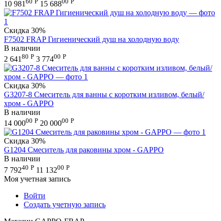
60
Р
00
Р
10 981
15 688
Скидка
30%
F7502 FRAP Гигиенический душ на холодную воду
В наличии
80
Р
00
Р
2 641
3 774
Скидка
30%
G3207-8 Смеситель для ванны с коротким изливом, белый/
хром - GAPPO
В наличии
00
Р
00
Р
14 000
20 000
Скидка
30%
G1204 Смеситель для раковины хром - GAPPO
В наличии
40
Р
00
Р
7 792
11 132
Моя учетная запись
Войти
Создать учетную запись