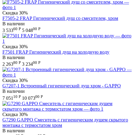
Скидка
30%
F7505-2 FRAP Гигиенический душ со смесителем, хром
В наличии
60
Р
00
Р
3 533
5 048
Скидка
30%
F7501 FRAP Гигиенический душ на холодную воду
В наличии
80
Р
00
Р
2 263
3 234
Скидка
30%
G7207-1 Встроенный гигиенический душ хром - GAPPO
В наличии
10
Р
00
Р
7 051
10 073
Скидка
30%
G7290 GAPPO Смеситель с гигиеническим душем скрытого
монтажа с термостатом хром
В наличии